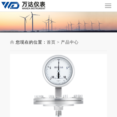
首
页
关
于
产
万
品
合
您现在的位置：
首页
>
产品中心
达
与
作
联
服
客
系
务
户
我
们